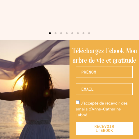
Téléchargez l'ebook Mon
arbre de vie et gratitude
J'accepte de recevoir des
emails d'Anne-Catherine
Labbé.
RECEVOIR
L'EBOOK
Alternative: